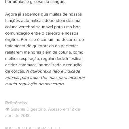
hormônios e glicose no sangue.
Agora já sabemos que muitas de nossas 
funções automáticas dependem de uma 
coluna vertebral saudável para uma boa 
comunicação entre o cérebro e nossos 
órgãos. Por isso é comum no decorrer do 
tratamento de quiropraxia os pacientes 
relatarem melhoras além da coluna, como 
melhor respiração, regularidade intestinal, 
acidez estomacal normalizada e redução 
de cólicas.
 A quiropraxia não é indicada 
apenas para tratar dor, mas para melhorar 
a auto-regulação do seu corpo.
Referências
👁
 Sistema Digestório. Acesso em 12 de 
abril de 2018.
MACHADO, A.; HAERTEL, L C. 